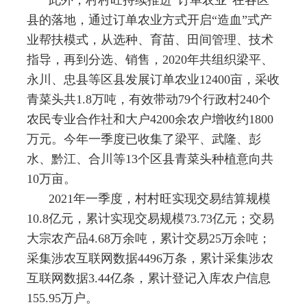
县的落地，通过订单农业方式开启
“
造血
”
式产
业帮扶模式，从选种、育苗、田间管理、技术
指导，再到分选、销售，
2020
年共组织梁平、
永川、忠县等区县发展订单农业
12400
亩，采收
青菜头共
1.8
万吨，有效带动
79
个行政村
240
个
农民专业合作社和大户
4200
余农户增收约
1800
万元。今年一季度已收集了梁平、武隆、彭
水、黔江、合川等
13
个区县青菜头种植意向共
10
万亩。
2021
年一季度，村村旺实现交易结算规模
10.8
亿元，累计实现交易规模
73.73
亿元；交易
大宗农产品
4.68
万余吨，累计交易
25
万余吨；
采集涉农互联网数据
4496
万条，累计采集涉农
互联网数据
3.44
亿条，累计登记入库农户信息
155.95
万户。