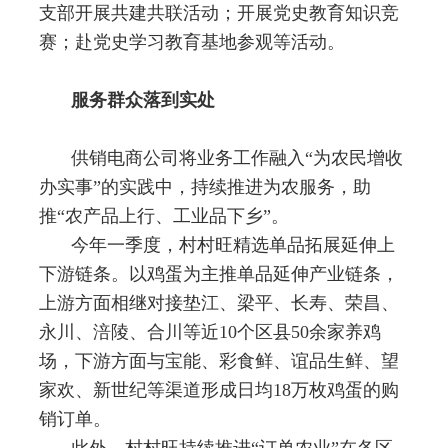
支部开展共建共联活动；开展党史教育知识竞
赛；赴党史学习教育基地参观等活动。
服务群众落到实处
供销电商公司将业务工作融入
“
为农民增收
办实事
”
的实践中，持续推进为农服务，助
推
“
农产品上行、工业品下乡
”
。
今年一季度，村村旺精选单品拓展延伸上
下游链条。以鸡蛋为主推单品延伸产业链条，
上游方面相继对接垫江、梁平、长寿、荣昌、
永川、涪陵、合川等近
10
个区县
50
余家养鸡
场，下游方面与宝能、彩食鲜、谊品生鲜、望
家欢、新世纪等渠道形成日均
18
万枚鸡蛋的购
销订单。
此外，村村旺持续推进
“
订单农业
”
在各区