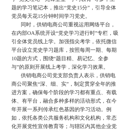
题的学习笔记本，推出
“
党史
15
分
”
，引导全体
党员每天花
15
分钟时间学习党史。
同时，供销电商公司重视运用网络平台，
在内部
OA
系统开设
“
党史学习进行时
”
专栏，吸
引全体党员线上学。加强指尖考学，依托微信
平台设立党史学习题库，按照每周一期、每期
10
题的方式，围绕
“
题目精、易记忆、全参
与
”
的原则开展线上考学，深化学习效果。
供销电商公司党支部负责人表示，供销电
商公司聚焦
“
深、细、实
”
，制定贯穿全年的推
进方案，确保每个阶段的学习都有重点、有载
体、有平台，融合多种多样的活动形式，在今
年开展一系列传承红色基因的学习活动。例
如，依托各类公共服务机构和文化机构，常态
化开展党性宣传教育等；与辖区内其他企业党