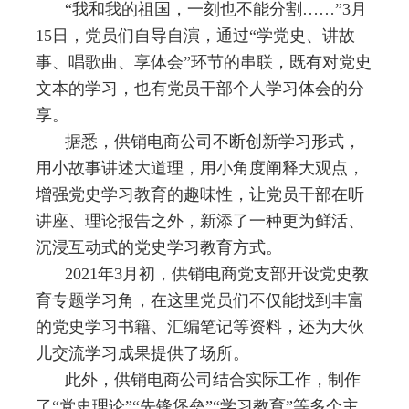
“
我和我的祖国，一刻也不能分割
……”3
月
15
日，党员们自导自演，通过
“
学党史、讲故
事、唱歌曲、享体会
”
环节的串联，既有对党史
文本的学习，也有党员干部个人学习体会的分
享。
据悉，供销电商公司不断创新学习形式，
用小故事讲述大道理，用小角度阐释大观点，
增强党史学习教育的趣味性，让党员干部在听
讲座、理论报告之外，新添了一种更为鲜活、
沉浸互动式的党史学习教育方式。
2021
年
3
月初，供销电商党支部开设党史教
育专题学习角，在这里党员们不仅能找到丰富
的党史学习书籍、汇编笔记等资料，还为大伙
儿交流学习成果提供了场所。
此外，供销电商公司结合实际工作，制作
了
“
党史理论
”“
先锋堡垒
”“
学习教育
”
等多个主