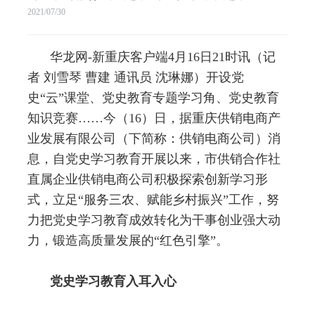
2021/07/30
华龙网
-
新重庆客户端
4
月
16
日
21
时讯（记
者
刘雪琴
曹建
通讯员
沈琳娜）开设党
史
“
云
”
课堂、党史教育专题学习角、党史教育
知识竞赛
……
今（
16
）日，据重庆供销电商产
业发展有限公司（下简称：供销电商公司）消
息，自党史学习教育开展以来，市供销合作社
直属企业供销电商公司积极探索创新学习形
式，立足
“
服务三农、赋能乡村振兴
”
工作，努
力把党史学习教育成效转化为干事创业强大动
力，锻造高质量发展的
“
红色引擎
”
。
党史学习教育入耳入心