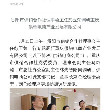
2026/05/19
贵阳市供销合作社理事会主任彭玉荣调研重庆
供销电商
产业发展有限
公司
5
月
13
日上午，贵阳市供销合作社理事会主
任彭玉荣
一行专题
调研重庆供销电商
产业发展
有限
公司
（以下简称
“供销电商公司”）
。
重庆
市
供销合作
社党委委员、理事会副主任
马璐
璐，市总社
办公室副主任林先智陪同调研
，
供
销电商
公司党支部书记、董事长兼总经理裴惠
宁，副总经理冯雯熳
参加调研座谈
。