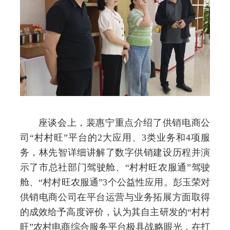
座谈会上，裴惠宁重点
介绍了供销电商公
司
“村村旺”平台的
2
大应用、
3
类业务和
4
项服
务
，
林先智
详细讲解了数字供销建设历程并演
示了市总社部门驾驶舱、
“村村旺农服通”驾驶
舱、“村村旺农服通”
3
个公益性应用
。
彭玉荣对
供销电商公司在平台运营与业务拓展方面取得
的成效给予高度评价，认为其自主研发的
“村村
旺”农村电商综合服务平台极具战略眼光，在打