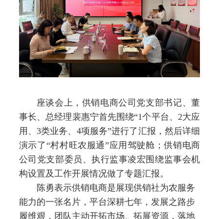
座谈会上，供销电商公司党支部书记、董
事长、总经理裴惠宁
首先围绕
“
1
个平台、
2
大应
用、
3
类业务、
4
项服务”进行了
汇报
，
然后详细
演示了
“村村旺农服通”应用驾驶舱
；
供销电商
公司党支部
委员、执行监事凌宏围绕监事会机
构设置及工作开展情况做了专题汇报。
陈勇表示
供销电商是展现供销社为农服务
能力的
一张
名片
，
平台深耕七年，发展之路步
履维艰，团队主动
开拓
市场、拓
展资
源，落地